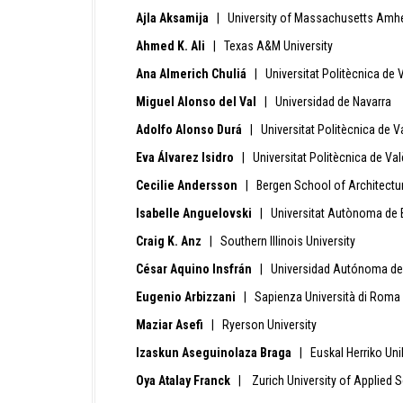
Ajla Aksamija
| University of Massachusetts Amhe
Ahmed K. Ali
| Texas A&M University
Ana Almerich Chuliá
| Universitat Politècnica de 
Miguel Alonso del Val
| Universidad de Navarra
Adolfo Alonso Durá
| Universitat Politècnica de V
Eva Álvarez Isidro
| Universitat Politècnica de Val
Cecilie Andersson
| Bergen School of Architectu
Isabelle Anguelovski
| Universitat Autònoma de 
Craig K. Anz
| Southern Illinois University
César Aquino Insfrán
| Universidad Autónoma de
Eugenio Arbizzani
| Sapienza Università di Roma
Maziar Asefi
| Ryerson University
Izaskun Aseguinolaza Braga
| Euskal Herriko Unib
Oya Atalay Franck
| Zurich University of Applied S