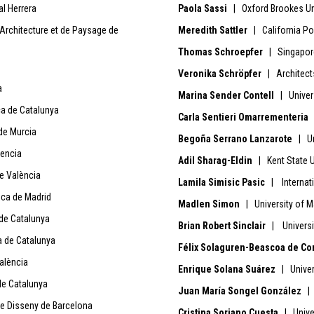
l Herrera
Paola Sassi
| Oxford Brookes Un
Architecture et de Paysage de
Meredith Sattler
| California Po
Thomas Schroepfer
| Singapore
Veronika Schröpfer
| Architect
a
Marina Sender Contell
| Univer
ca de Catalunya
Carla Sentieri Omarrementeria
de Murcia
Begoña Serrano Lanzarote
| Un
encia
Adil Sharag-Eldin
| Kent State U
de València
Lamila Simisic Pasic
| Internati
ica de Madrid
Madlen Simon
| University of M
 de Catalunya
Brian Robert Sinclair
| Universi
a de Catalunya
Félix Solaguren-Beascoa de Co
alència
Enrique Solana Suárez
| Univer
de Catalunya
Juan María Songel González
| 
de Disseny de Barcelona
Cristina Soriano Cuesta
| Unive