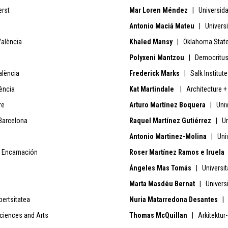
rst
Mar Loren Méndez
| Universidad
Antonio Maciá Mateu
| Universi
València
Khaled Mansy
| Oklahoma State 
Polyxeni Mantzou
| Democritus 
alència
Frederick Marks
| Salk Institute
ència
Kat Martindale
| Architecture +
re
Arturo Martínez Boquera
| Unive
Barcelona
Raquel Martínez Gutiérrez
| Un
Antonio Martinez-Molina
| Univ
 Encarnación
Roser Martínez Ramos e Iruel
Ángeles Mas Tomás
| Universit
Marta Masdéu Bernat
| Universi
ertsitatea
Nuria Matarredona Desantes
| 
ciences and Arts
Thomas McQuillan
| Arkitektur