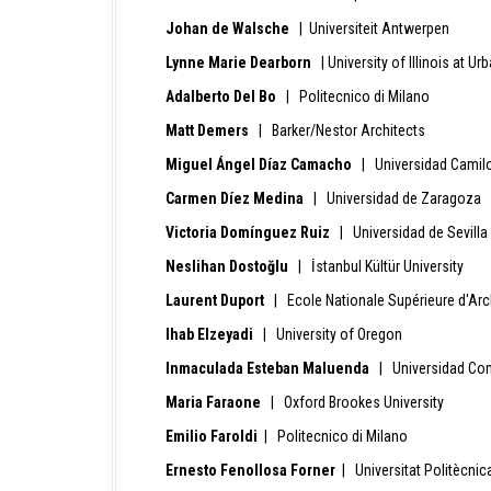
Johan de Walsche
| Universiteit Antwerpen
Lynne Marie Dearborn
| University of Illinois at 
Adalberto Del Bo
| Politecnico di Milano
Matt Demers
| Barker/Nestor Architects
Miguel Ángel Díaz Camacho
| Universidad Camilo
Carmen Díez Medina
| Universidad de Zaragoza
Victoria Domínguez Ruiz
| Universidad de Sevilla
Neslihan Dostoğlu
| İstanbul Kültür University
Laurent Duport
| Ecole Nationale Supérieure d'Arch
Ihab Elzeyadi
| University of Oregon
Inmaculada Esteban Maluenda
| Universidad Com
Maria Faraone
| Oxford Brookes University
Emilio Faroldi
| Politecnico di Milano
Ernesto Fenollosa Forner
| Universitat Politècnic