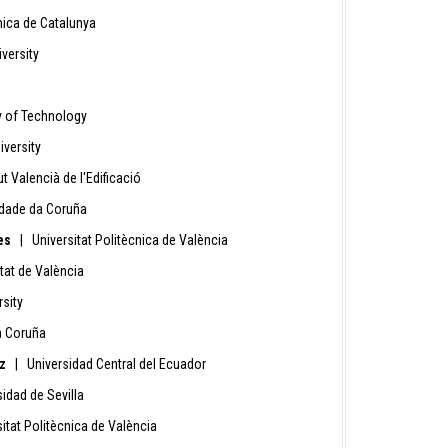
nica de Catalunya
versity
y of Technology
versity
t Valencià de l'Edificació
idade da Coruña
es
| Universitat Politècnica de València
at de València
sity
a Coruña
z
| Universidad Central del Ecuador
dad de Sevilla
tat Politècnica de València