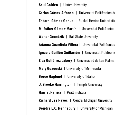
Saul Golden
| Ulster University
Carlos Gómez Alfonso
| Universitat Politècnica d
Enkarni Gómez Genua
| Euskal Herriko Unibertsit
M. Esther Gómez-Martín
| Universitat Politècnica
Walter Grondzik
| Ball State University
Arianna Guardiola Víllora
| Universitat Politècnic
Ignacio Guillén Guillamón
| Universitat Politècni
Elsa Gutiérrez Labory
| Universidad de Las Palmas
Mary Guzowski
| University of Minnesota
Bruce Haglund
| University of Idaho
J. Brooke Harrington
| Temple University
Harriet Harriss
| Pratt Institute
Richard Lee Hayes
| Central Michigan University
Deirdre L.C. Hennebury
| University of Michigan