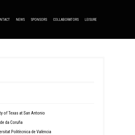
NTACT
NEWS
SPONSORS
COLLABORATORS
LEISURE
y of Texas at San Antonio
de da Coruña
sitat Politècnica de València