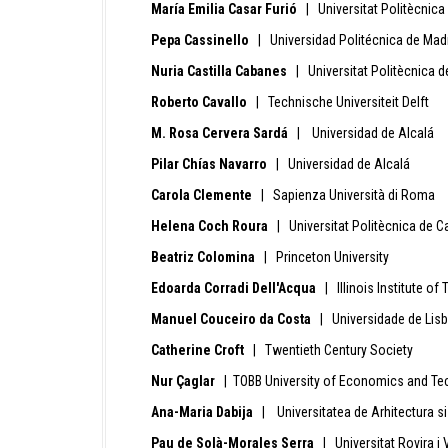
María Emilia Casar Furió
| Universitat Politècnica
Pepa Cassinello
| Universidad Politécnica de Mad
Nuria Castilla Cabanes
| Universitat Politècnica d
Roberto Cavallo
| Technische Universiteit Delft
M. Rosa Cervera Sardá
| Universidad de Alcalá
Pilar Chías Navarro
| Universidad de Alcalá
Carola Clemente
| Sapienza Università di Roma
Helena Coch Roura
| Universitat Politècnica de C
Beatriz Colomina
| Princeton University
Edoarda Corradi Dell'Acqua
| Illinois Institute of
Manuel Couceiro da Costa
| Universidade de Lis
Catherine Croft
| Twentieth Century Society
Nur Çaglar
| TOBB University of Economics and Te
Ana-Maria Dabija
| Universitatea de Arhitectura si
Pau de Solà-Morales Serra
| Universitat Rovira i Vi