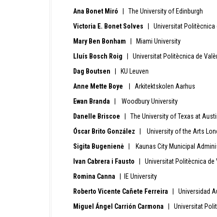
Ana Bonet Miró
| The University of Edinburgh
Victoria E. Bonet Solves
| Universitat Politècnica
Mary Ben Bonham
| Miami University
Lluís Bosch Roig
| Universitat Politècnica de Valè
Dag Boutsen
| KU Leuven
Anne Mette Boye
| Arkitektskolen Aarhus
Ewan Branda
| Woodbury University
Danelle Briscoe
| The University of Texas at Aust
Óscar Brito González
| University of the Arts Lo
Sigita Bugenienė
| Kaunas City Municipal Adminis
Ivan Cabrera i Fausto
| Universitat Politècnica de
Romina Canna
| IE University
Roberto Vicente Cañete Ferreira
| Universidad A
Miguel Ángel Carrión Carmona
| Universitat Poli