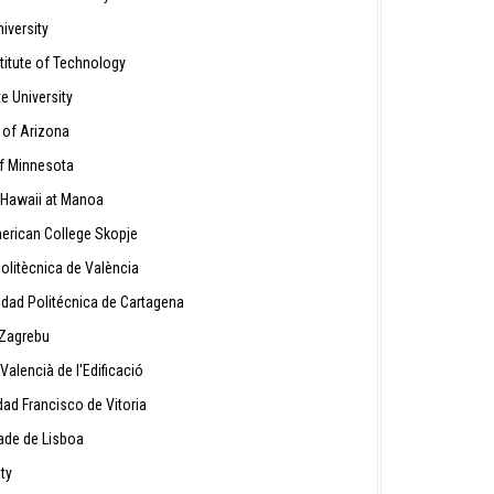
iversity
titute of Technology
e University
 of Arizona
of Minnesota
 Hawaii at Manoa
erican College Skopje
Politècnica de València
idad Politécnica de Cartagena
 Zagrebu
Valencià de l'Edificació
ad Francisco de Vitoria
ade de Lisboa
ty