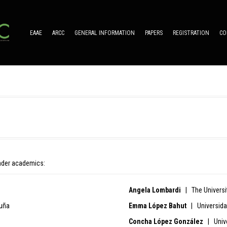
EAAE
ARCC
GENERAL INFORMATION
PAPERS
REGISTRATION
CO
nder academics:
Angela Lombardi
| The Universit
uña
Emma López Bahut
| Universida
Concha López González
| Univer