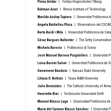
Pnina Avidar
| Fontys Hogescholen Tilburg
Rahman Azari
| Illinois Institute of Technology
Marilda Azulay Tapiero
| Universitat Politècnica d
Ángela Baldellou Plaza
| Observatorio del CSCA
Berta Bardí i Milà
| Universitat Politècnica de Cat
César Bargues Ballester
| The Getty Conservation 
Michela Barosio
| Politecnico di Torino
José Manuel Barrera Puigdollers
| Universitat Po
Luisa Basset Salom
| Universitat Politècnica de V
Genevieve Baudoin
| Kansas State University
Liliana O. Beltrán
| Texas A&M University
Julio Bermúdez
| The Catholic University of Amer
Henriette Bier
| Technische Universiteit Delft
Manuel Blanco Lage
| Universidad Politécnica de
María del Carmen Blasco Sánchez
| Universitat P