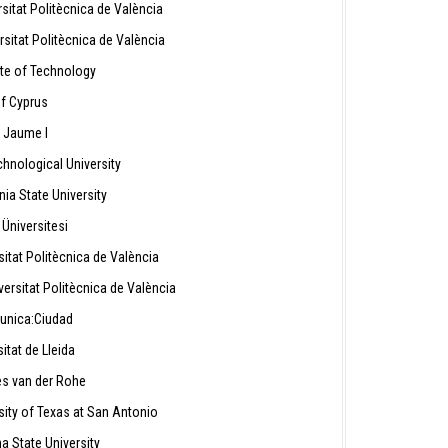
sitat Politècnica de València
sitat Politècnica de València
te of Technology
f Cyprus
 Jaume I
nological University
a State University
 Üniversitesi
itat Politècnica de València
ersitat Politècnica de València
nica:Ciudad
itat de Lleida
s van der Rohe
ity of Texas at San Antonio
a State University