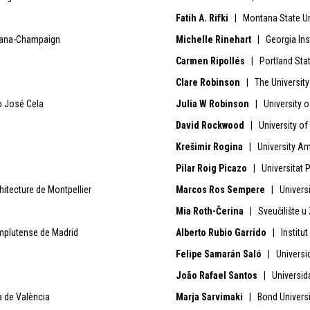
Fatih A. Rifki
| Montana State Un
Urbana-Champaign
Michelle Rinehart
| Georgia Ins
Carmen Ripollés
| Portland Stat
Clare Robinson
| The University
 José Cela
Julia W Robinson
| University 
David Rockwood
| University of
Krešimir Rogina
| University Am
Pilar Roig Picazo
| Universitat 
itecture de Montpellier
Marcos Ros Sempere
| Univers
Mia Roth-Čerina
| Sveučilište u
plutense de Madrid
Alberto Rubio Garrido
| Institut 
Felipe Samarán Saló
| Universid
João Rafael Santos
| Universid
a de València
Marja Sarvimaki
| Bond Universi