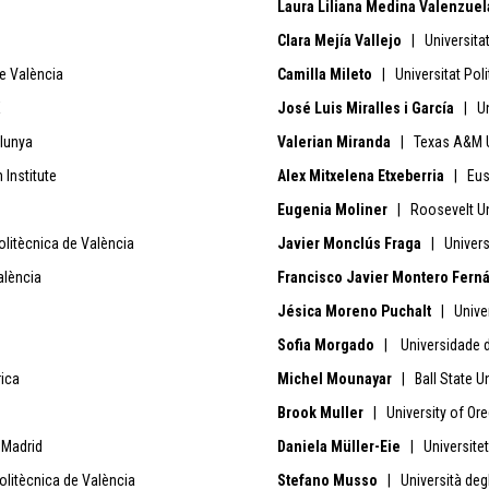
Laura Liliana Medina Valenzue
Clara Mejía Vallejo
| Universitat
e València
Camilla Mileto
| Universitat Pol
E
José Luis Miralles i García
| Uni
alunya
Valerian Miranda
| Texas A&M U
Institute
Alex Mitxelena Etxeberria
| Eusk
Eugenia Moliner
| Roosevelt Un
litècnica de València
Javier Monclús Fraga
| Univers
alència
Francisco Javier Montero Fer
Jésica Moreno Puchalt
| Univer
Sofia Morgado
| Universidade d
ica
Michel Mounayar
| Ball State Un
Brook Muller
| University of Or
 Madrid
Daniela Müller-Eie
| Universitet
olitècnica de València
Stefano Musso
| Università degl