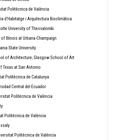
itat Politècnica de València
a d'Habitatge i Arquitectura Bioclimàtica
otle University of Thessaloniki
 of Illinois at Urbana-Champaign
nia State University
l of Architecture, Glasgow School of Art
f Texas at San Antonio
tat Politècnica de Catalunya
sidad Central del Ecuador
rsitat Politècnica de València
ty
at Politècnica de València
essaly
versitat Politècnica de València