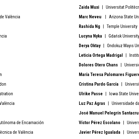
Zaida Muxi
| Universitat Politèc
 de València
Marc Neveu
| Arizona State Uni
Rashida Ng
| Temple University
ncia
Lucyna Nyka
| Gdańsk Universit
Derya Oktay
| Ondokuz Mayıs Uni
Leticia Ortega Madrigal
| Institu
Dolores Otero Chans
| Univers
in
María Teresa Palomares Figuer
ndon
Cristina Pardo García
| Universit
tration
Ulrike Passe
| Iowa State Univer
 València
Luz Paz Agras
| Universidade d
José Manuel Pelegrín Santacru
utónoma de Encarnación
Víctor Pérez Escolano
| Universi
tècnica de València
Javier Pérez Igualada
| Universi