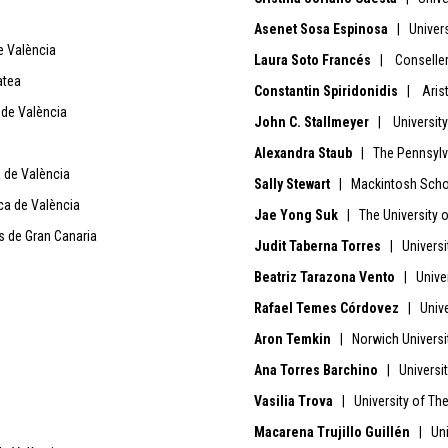
Asenet Sosa Espinosa
| Univers
e València
Laura Soto Francés
| Conselleri
atea
Constantin Spiridonidis
| Arist
 de València
John C. Stallmeyer
| University
Alexandra Staub
| The Pennsylva
a de València
Sally Stewart
| Mackintosh Schoo
ca de València
Jae Yong Suk
| The University o
 de Gran Canaria
Judit Taberna Torres
| Universi
Beatriz Tarazona Vento
| Univer
Rafael Temes Córdovez
| Unive
Aron Temkin
| Norwich Universi
Ana Torres Barchino
| Universit
Vasilia Trova
| University of Th
Macarena Trujillo Guillén
| Uni