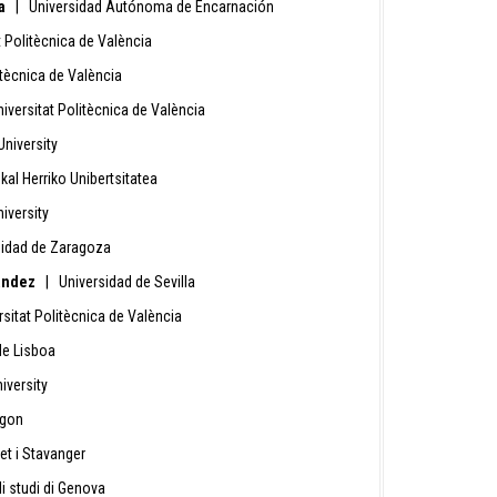
la
| Universidad Autónoma de Encarnación
 Politècnica de València
itècnica de València
versitat Politècnica de València
niversity
al Herriko Unibertsitatea
iversity
idad de Zaragoza
nández
| Universidad de Sevilla
sitat Politècnica de València
e Lisboa
iversity
egon
et i Stavanger
i studi di Genova