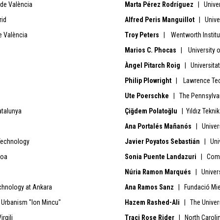
 de València
Marta Pérez Rodríguez
| Univer
rid
Alfred Peris Manguillot
| Univer
e València
Troy Peters
| Wentworth Institu
Marios C. Phocas
| University o
Àngel Pitarch Roig
| Universitat
Philip Plowright
| Lawrence Tech
Ute Poerschke
| The Pennsylvani
atalunya
Çiğdem Polatoğlu
| Yıldız Teknik
Ana Portalés Mañanós
| Univers
 Technology
Javier Poyatos Sebastián
| Univ
boa
Sonia Puente Landazuri
| Comu
Núria Ramon Marqués
| Univers
chnology at Ankara
Ana Ramos Sanz
| Fundació Mie
 Urbanism "Ion Mincu"
Hazem Rashed-Ali
| The Univers
rgili
Traci Rose Rider
| North Carolin