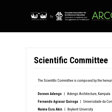
S
k
i
p
t
o
c
o
n
t
e
Scientific Committee
n
t
The Scientific Committee is composed by the hereu
Doreen Adengo
| Adengo Architecture, Kampala
Fernando Agrasar Quiroga
| Universidade da Cor
Naime Esra Akin
| Beykent University