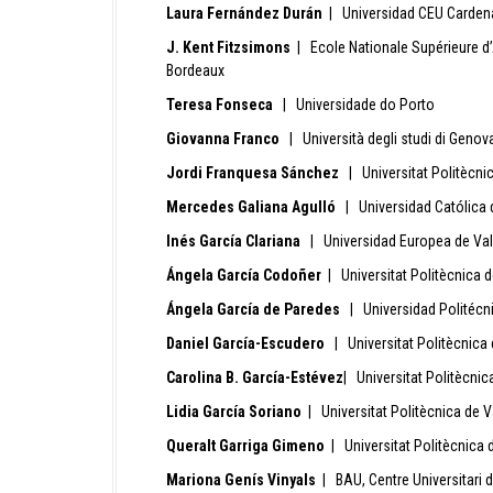
Laura Fernández Durán
| Universidad CEU Cardena
J. Kent Fitzsimons
| Ecole Nationale Supérieure d’
Bordeaux
Teresa Fonseca
| Universidade do Porto
Giovanna Franco
| Università degli studi di Genov
Jordi Franquesa Sánchez
| Universitat Politècni
Mercedes Galiana Agulló
| Universidad Católica 
Inés García Clariana
| Universidad Europea de Val
Ángela García Codoñer
| Universitat Politècnica 
Ángela García de Paredes
| Universidad Politécn
Daniel García-Escudero
| Universitat Politècnica
Carolina B. García-Estévez
| Universitat Politècnic
Lidia García Soriano
| Universitat Politècnica de V
Queralt Garriga Gimeno
| Universitat Politècnica 
Mariona Genís Vinyals
| BAU, Centre Universitari 